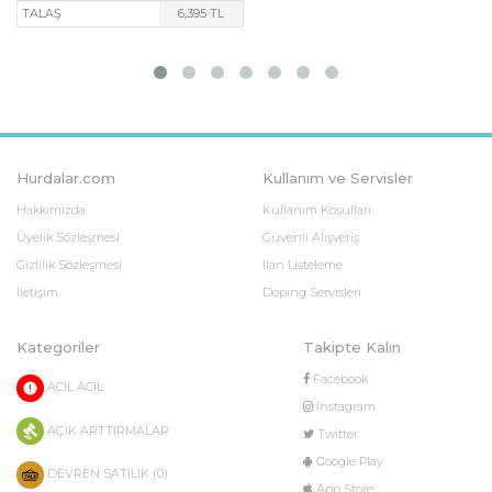
TALAŞ
6,395 TL
Hurdalar.com
Kullanım ve Servisler
Hakkımızda
Kullanım Koşulları
Üyelik Sözleşmesi
Güvenli Alışveriş
Gizlilik Sözleşmesi
İlan Listeleme
İletişim
Doping Servisleri
Kategoriler
Takipte Kalın
Facebook
ACİL ACİL
Instagram
AÇIK ARTTIRMALAR
Twitter
Google Play
DEVREN SATILIK (0)
App Store