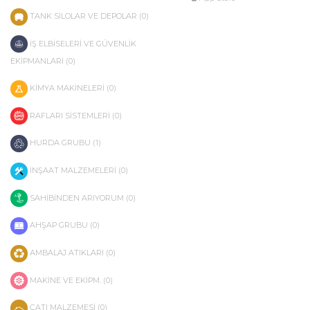
TANK SİLOLAR VE DEPOLAR (0)
İŞ ELBİSELERİ VE GÜVENLİK
EKİPMANLARI (0)
KİMYA MAKİNELERİ (0)
RAFLARI SİSTEMLERİ (0)
HURDA GRUBU (1)
İNŞAAT MALZEMELERİ (0)
SAHİBİNDEN ARIYORUM (0)
AHŞAP GRUBU (0)
AMBALAJ ATIKLARI (0)
MAKİNE VE EKİPM. (0)
ÇATI MALZEMESİ (0)