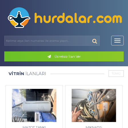
Toggl
navig
Ücretsiz İlan Ver
VİTRİN
İLANLARI
TÜMÜ
MAZOT TANKI
MIKNATIS