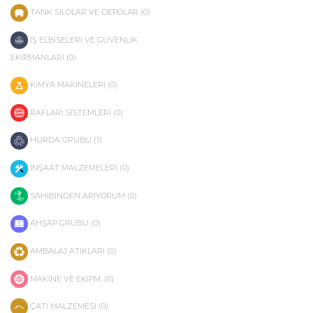
TANK SİLOLAR VE DEPOLAR (0)
İŞ ELBİSELERİ VE GÜVENLİK
EKİPMANLARI (0)
KİMYA MAKİNELERİ (0)
RAFLARI SİSTEMLERİ (0)
HURDA GRUBU (1)
İNŞAAT MALZEMELERİ (0)
SAHİBİNDEN ARIYORUM (0)
AHŞAP GRUBU (0)
AMBALAJ ATIKLARI (0)
MAKİNE VE EKİPM. (0)
ÇATI MALZEMESİ (0)