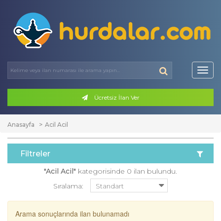
Toggl
navig
Ücretsiz İlan Ver
Anasayfa
Acil Acil
Filtreler
"Acil Acil"
kategorisinde 0 ilan bulundu.
Sıralama:
Arama sonuçlarında ilan bulunamadı