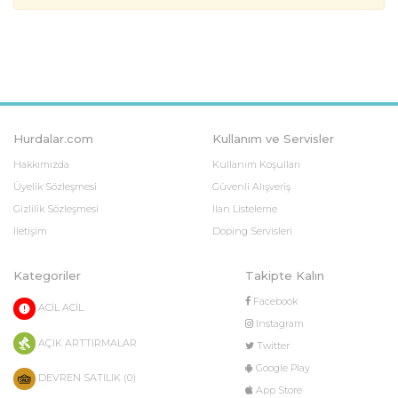
Hurdalar.com
Kullanım ve Servisler
Hakkımızda
Kullanım Koşulları
Üyelik Sözleşmesi
Güvenli Alışveriş
Gizlilik Sözleşmesi
İlan Listeleme
İletişim
Doping Servisleri
Kategoriler
Takipte Kalın
Facebook
ACİL ACİL
Instagram
AÇIK ARTTIRMALAR
Twitter
Google Play
DEVREN SATILIK (0)
App Store